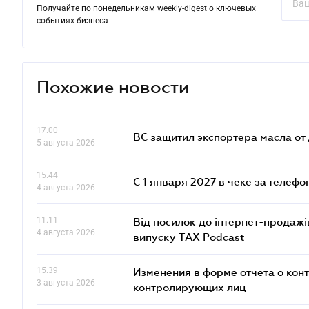
Получайте по понедельникам weekly-digest о ключевых
событиях бизнеса
Похожие новости
17.00
ВС защитил экспортера масла о
5 августа 2026
15.44
С 1 января 2027 в чеке за телефо
4 августа 2026
11.11
Від посилок до інтернет-продажі
4 августа 2026
випуску TAX Podcast
15.39
Изменения в форме отчета о кон
3 августа 2026
контролирующих лиц