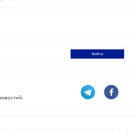
войти
новостей.