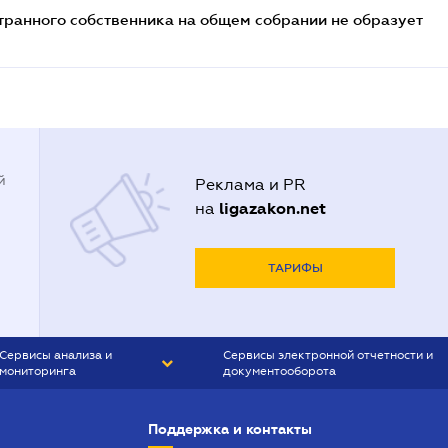
транного собственника на общем собрании не образует
й
Реклама и PR
ligazakon.net
на
ТАРИФЫ
Сервисы анализа и
Сервисы электронной отчетности и
мониторинга
документооборота
CONTR AGENT
Liga:REPORT
Поддержка и контакты
SMS-МАЯК