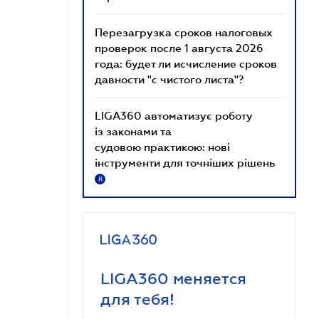
Перезагрузка сроков налоговых
проверок после 1 августа 2026
года: будет ли исчисление сроков
давности "с чистого листа"?
LIGA360 автоматизує роботу
із законами та
судовою практикою: нові
інструменти для точніших рішень
R
LIGA360 меняется
для тебя!