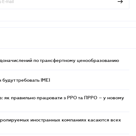
т доначислений по трансфертному ценообразованию
н будут требовать IMEI
в: як правильно працювати з РРО та ПРРО – у новому
тролируемых иностранных компаниях касаются всех