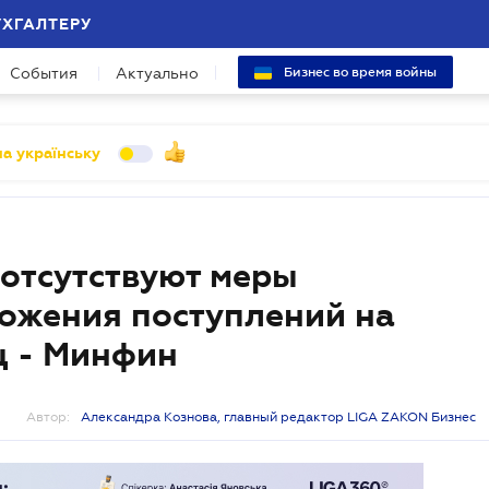
УХГАЛТЕРУ
События
Актуально
Бизнес во время войны
а українську
 отсутствуют меры
ожения поступлений на
ц - Минфин
Автор:
Александра Кознова, главный редактор LIGA ZAKON Бизнес