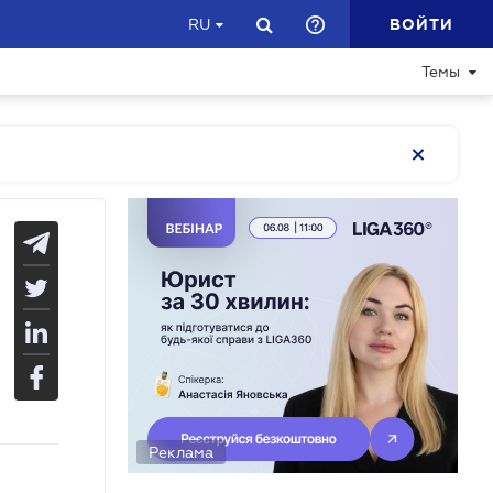
ВОЙТИ
RU
Темы
Реклама