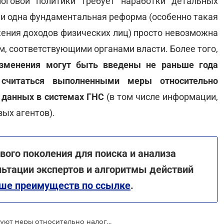
оговой политики требует наработки детальных
Ни одна фундаментальная реформа (особенно такая
жения доходов физических лиц) просто невозможна
м, соответствующими органами власти. Более того,
зменения могут быть введены не раньше года
считаться выполненными меры относительно
 данных в системах ГНС
(в том числе информации,
ых агентов).
вого поколения для поиска и анализа
льтации экспертов и алгоритмы действий
ше преимуществ по ссылке
.
В Нацстратегии доходов отсутствуют меры относительно налогообложения поступлений на карточку физических лиц - Минфин