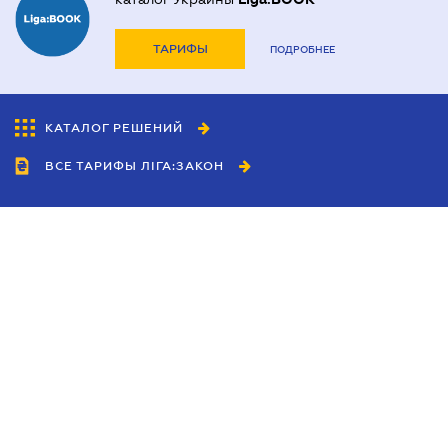
ТАРИФЫ
ПОДРОБНЕЕ
КАТАЛОГ РЕШЕНИЙ
ВСЕ ТАРИФЫ ЛІГА:ЗАКОН
Сотрудничество
Агенты
Дилеры
Политика
конфиденциальности
Условия использования
сайта
Реклама
Блог