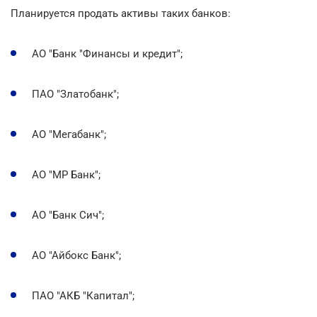
Планируется продать активы таких банков:
АО "Банк "Финансы и кредит";
ПАО "Златобанк";
АО "Мегабанк";
АО "МР Банк";
АО "Банк Сич";
АО "Айбокс Банк";
ПАО "АКБ "Капитал";