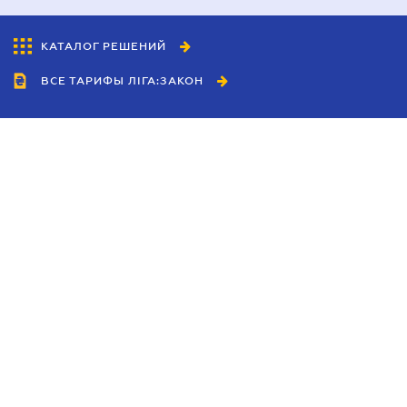
КАТАЛОГ РЕШЕНИЙ
ВСЕ ТАРИФЫ ЛІГА:ЗАКОН
Сотрудничество
Агенты
Дилеры
Политика
конфиденциальности
Условия использования
сайта
Реклама
Блог
Новости компании
Руководства