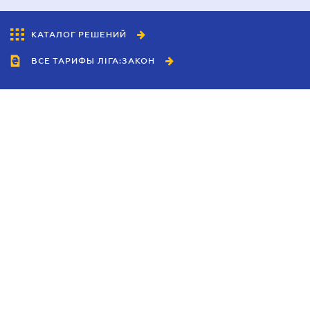
КАТАЛОГ РЕШЕНИЙ
ВСЕ ТАРИФЫ ЛІГА:ЗАКОН
Сотрудничество
Агенты
Дилеры
Политика
конфиденциальности
Условия использования
сайта
Реклама
Блог
Новости компании
Руководства