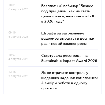
10.01
Бесплатный вебинар "Бизнес
6 августа 2026
под прицелом: как не стать
целью банка, налоговой и БЭБ
в 2026 году"
09.10
Штрафы за загрязнение
6 августа 2026
водоемов вырастут в десятки
раз - новый законопроект
10.07
Стартувала реєстрація на
4 августа 2026
Sustainable Impact Award 2026
13.15
Як не втрачати контроль у
3 августа 2026
щоденних задачах комплаєнса:
4 виміри роботи в одному
просторі