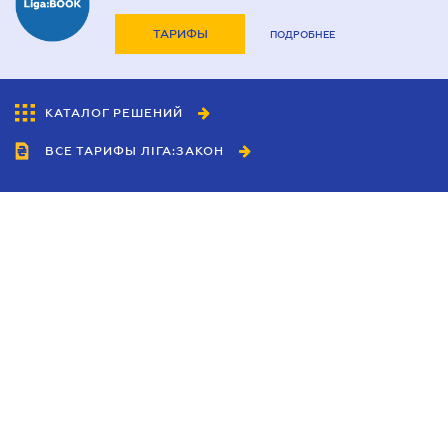
ТАРИФЫ
ПОДРОБНЕЕ
КАТАЛОГ РЕШЕНИЙ
ВСЕ ТАРИФЫ ЛІГА:ЗАКОН
Сотрудничество
Агенты
Дилеры
Политика
конфиденциальности
Условия использования
сайта
Реклама
Блог