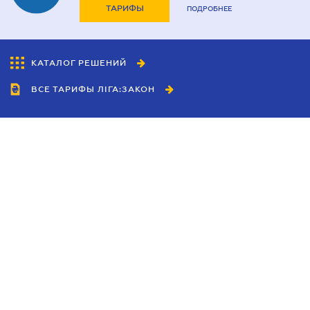
ТАРИФЫ
ПОДРОБНЕЕ
КАТАЛОГ РЕШЕНИЙ
ВСЕ ТАРИФЫ ЛІГА:ЗАКОН
Сотрудничество
Агенты
Дилеры
Политика
конфиденциальности
Условия использования
сайта
Реклама
Блог