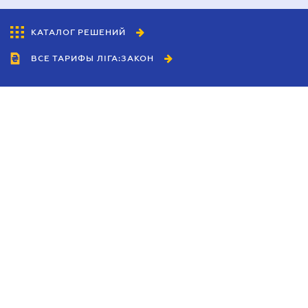
КАТАЛОГ РЕШЕНИЙ
ВСЕ ТАРИФЫ ЛІГА:ЗАКОН
Сотрудничество
Агенты
Дилеры
Политика
конфиденциальности
Условия использования
сайта
Реклама
Блог
Новости компании
Руководства