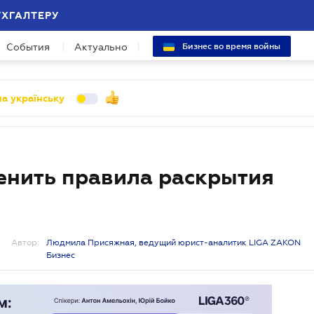
УХГАЛТЕРУ
События
Актуально
Бизнес во время войны
а українську
енить правила раскрытия
Автор:
Людмила Присяжная, ведущий юрист-аналитик LIGA ZAKON
Бизнес