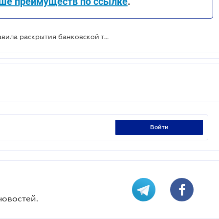
ше преимуществ по ссылке
.
Нацбанк предлагает изменить правила раскрытия банковской тайны
войти
новостей.