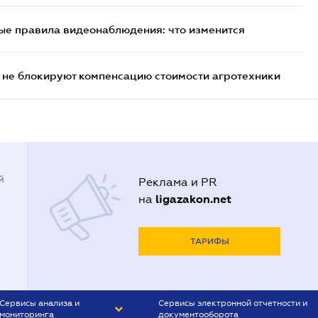
ые правила видеонаблюдения: что изменится
 не блокируют компенсацию стоимости агротехники
й
Реклама и PR
ligazakon.net
на
ТАРИФЫ
Сервисы анализа и
Сервисы электронной отчетности и
мониторинга
документооборота