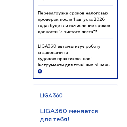
Перезагрузка сроков налоговых
проверок после 1 августа 2026
года: будет ли исчисление сроков
давности "с чистого листа"?
LIGA360 автоматизує роботу
із законами та
судовою практикою: нові
інструменти для точніших рішень
R
LIGA360 меняется
для тебя!