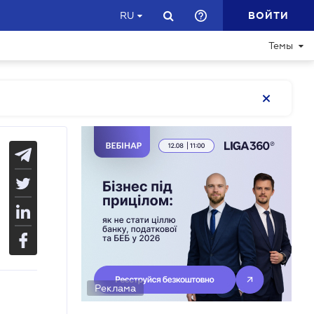
ВОЙТИ
RU
Темы
Реклама