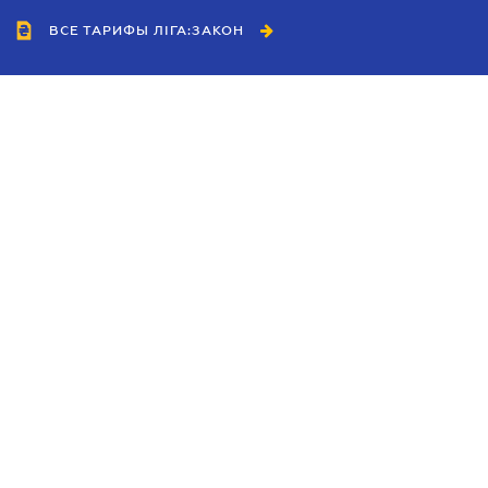
ВСЕ ТАРИФЫ ЛІГА:ЗАКОН
Сотрудничество
Агенты
Дилеры
Политика
конфиденциальности
Условия использования
сайта
Реклама
Блог
Новости компании
Руководства
Каталоги компаний
Темы в центре внимания