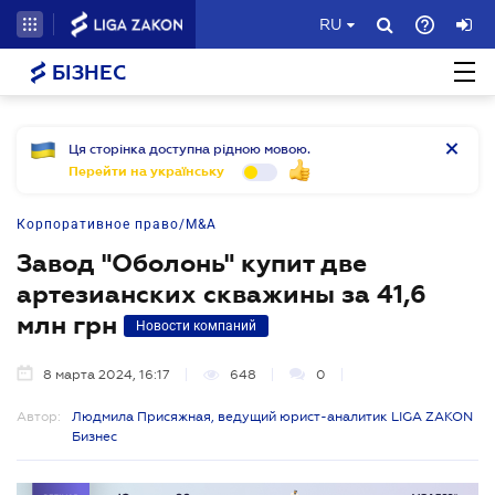
RU
БІЗНЕС
Ця сторінка доступна рідною мовою.
Перейти на українську
Корпоративное право/M&A
Завод "Оболонь" купит две
артезианских скважины за 41,6
млн грн
Новости компаний
8 марта 2024, 16:17
648
0
Автор:
Людмила Присяжная, ведущий юрист-аналитик LIGA ZAKON
Бизнес