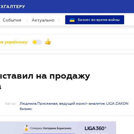
УХГАЛТЕРУ
События
Актуально
Бизнес во время войны
а українську
ыставил на продажу
в
Автор:
Людмила Присяжная, ведущий юрист-аналитик LIGA ZAKON
Бизнес