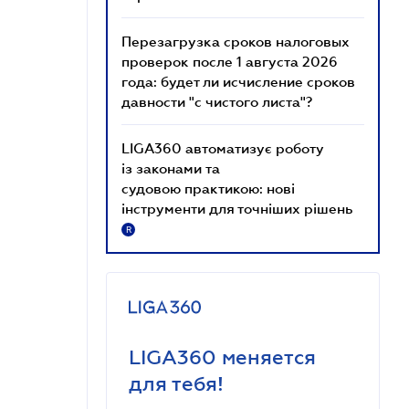
Перезагрузка сроков налоговых
проверок после 1 августа 2026
года: будет ли исчисление сроков
давности "с чистого листа"?
LIGA360 автоматизує роботу
із законами та
судовою практикою: нові
інструменти для точніших рішень
R
LIGA360 меняется
для тебя!