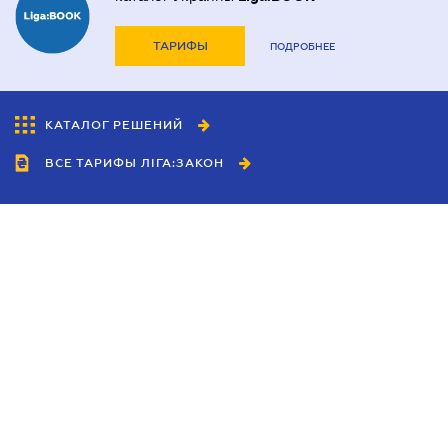
ТАРИФЫ
ПОДРОБНЕЕ
КАТАЛОГ РЕШЕНИЙ
ВСЕ ТАРИФЫ ЛІГА:ЗАКОН
Сотрудничество
Агенты
Дилеры
Политика
конфиденциальности
Условия использования
сайта
Реклама
Блог