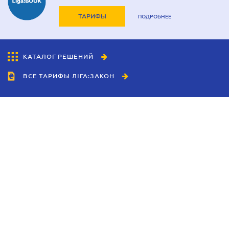
ТАРИФЫ
ПОДРОБНЕЕ
КАТАЛОГ РЕШЕНИЙ
ВСЕ ТАРИФЫ ЛІГА:ЗАКОН
Сотрудничество
Агенты
Дилеры
Политика
конфиденциальности
Условия использования
сайта
Реклама
Блог