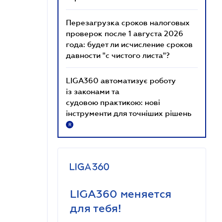
Перезагрузка сроков налоговых
проверок после 1 августа 2026
года: будет ли исчисление сроков
давности "с чистого листа"?
LIGA360 автоматизує роботу
із законами та
судовою практикою: нові
інструменти для точніших рішень
R
LIGA360 меняется
для тебя!