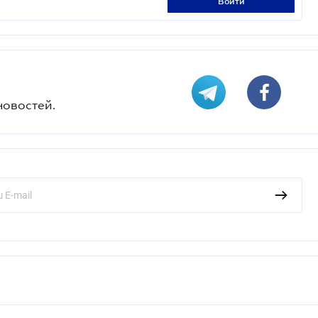
войти
новостей.