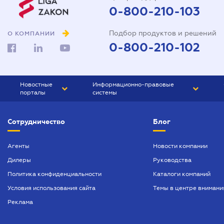
0-800-210-103
Подбор продуктов и решений
О КОМПАНИИ
0-800-210-102
Новостные
Информационно-правовые
порталы
системы
ЮРЛИГА
Право Украины
Сотрудничество
Блог
БИЗНЕС
ГРАНД
БУХГАЛТЕР.ua
ПРАЙМ
Агенты
Новости компании
Дилеры
Руководства
БУХГАЛТЕР ПРОФ
Политика конфиденциальности
Каталоги компаний
ЮРИСТ ПРОФ
Условия использования сайта
Темы в центре внимани
ЮРИСТ
Реклама
ПІДПРИЄМЕЦЬ