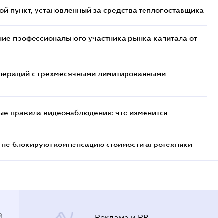
ой пункт, установленный за средства теплопоставщика
ие профессионального участника рынка капитала от
 операций с трехмесячными лимитированными
ые правила видеонаблюдения: что изменится
 не блокируют компенсацию стоимости агротехники
й
Реклама и PR