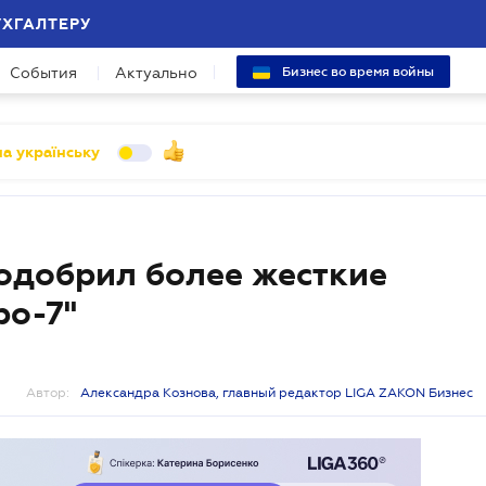
УХГАЛТЕРУ
События
Актуально
Бизнес во время войны
а українську
одобрил более жесткие
ро-7"
Автор:
Александра Кознова, главный редактор LIGA ZAKON Бизнес