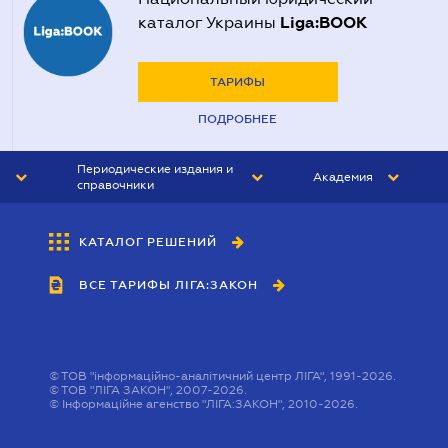
Liga:BOOK
каталог Украины
ТАРИФЫ
ПОДРОБНЕЕ
Периодические издания и
Академия
справочники
ЮРИСТ&ЗАКОН
АКАДЕМИЯ ЛІГА:ЗАКОН
КАТАЛОГ РЕШЕНИЙ
БУХГАЛТЕР&ЗАКОН
ВСЕ ТАРИФЫ ЛІГА:ЗАКОН
ВЕСТНИК МСФО
ИНТЕРБУХ
ЛИЧНЫЙ ЭКСПЕРТ
©
ТОВ "інформаційно-аналітичний центр ЛІГА", 1991-2026.
©
ТОВ "ЛІГА ЗАКОН", 2007-2026.
©
Інформаційне агенство "ЛІГА:ЗАКОН", 2010-2026.