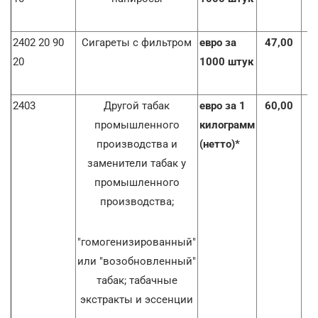
2402 20 90
Сигареты с фильтром
евро за
47,00
5
20
1000 штук
2403
Другой табак
евро за 1
60,00
7
промышленного
килограмм
производства и
(нетто)*
заменители табак у
промышленного
производства;
"гомогенизированный"
или "возобновленный"
табак; табачные
экстракты и эссенции