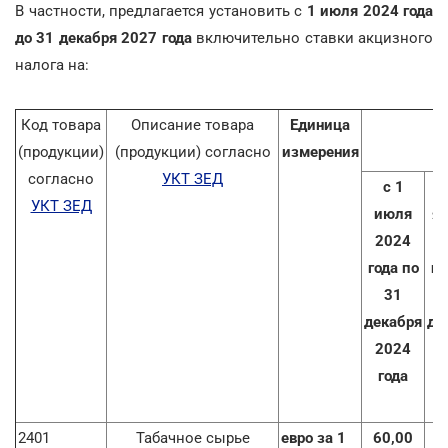
В частности, предлагается установить с
1 июля 2024 года
до 31 декабря 2027 года
включительно ставки акцизного
налога на:
Код товара
Описание товара
Единица
С
(продукции)
(продукции) согласно
измерения
согласно
УКТ ЗЕД
с 1
УКТ ЗЕД
июля
ян
2024
2
года по
го
31
декабря
де
2024
2
года
2401
Табачное сырье
евро за 1
60,00
7