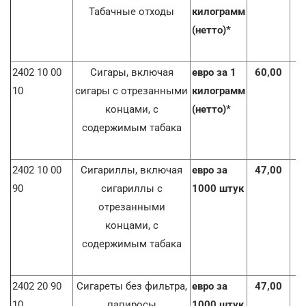
Табачные отходы
килограмм
(нетто)*
2402 10 00
Сигары, включая
евро за 1
60,00
7
10
сигары с отрезанными
килограмм
концами, с
(нетто)*
содержимым табака
2402 10 00
Сигариллы, включая
евро за
47,00
5
90
сигариллы с
1000 штук
отрезанными
концами, с
содержимым табака
2402 20 90
Сигареты без фильтра,
евро за
47,00
5
10
папиросы
1000 штук