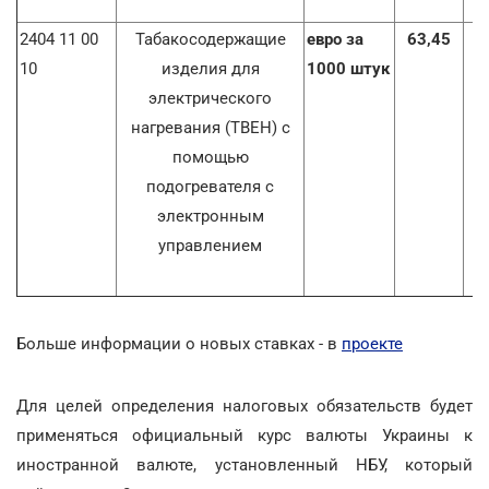
2404 11 00
Табакосодержащие
евро за
63,45
7
10
изделия для
1000 штук
электрического
нагревания (ТВЕН) с
помощью
подогревателя с
электронным
управлением
Больше информации о новых ставках - в
проекте
Для целей определения налоговых обязательств будет
применяться официальный курс валюты Украины к
иностранной валюте, установленный НБУ, который