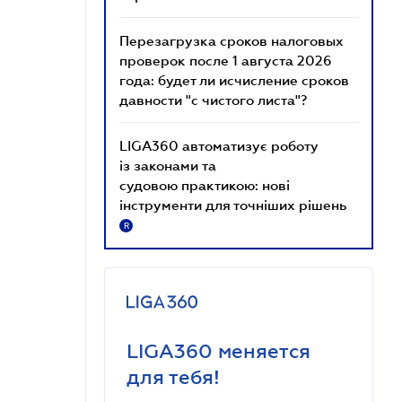
Перезагрузка сроков налоговых
проверок после 1 августа 2026
года: будет ли исчисление сроков
давности "с чистого листа"?
LIGA360 автоматизує роботу
із законами та
судовою практикою: нові
інструменти для точніших рішень
R
LIGA360 меняется
для тебя!