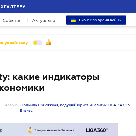
УХГАЛТЕРУ
События
Актуально
Бизнес во время войны
а українську
ity: какие индикаторы
кономики
Автор:
Людмила Присяжная, ведущий юрист-аналитик LIGA ZAKON
Бизнес