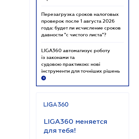
Перезагрузка сроков налоговых
проверок после 1 августа 2026
года: будет ли исчисление сроков
давности "с чистого листа"?
LIGA360 автоматизує роботу
із законами та
судовою практикою: нові
інструменти для точніших рішень
R
LIGA360 меняется
для тебя!