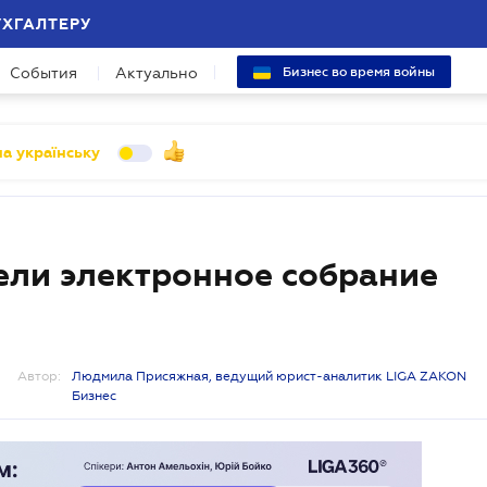
УХГАЛТЕРУ
События
Актуально
Бизнес во время войны
а українську
ели электронное собрание
Автор:
Людмила Присяжная, ведущий юрист-аналитик LIGA ZAKON
Бизнес