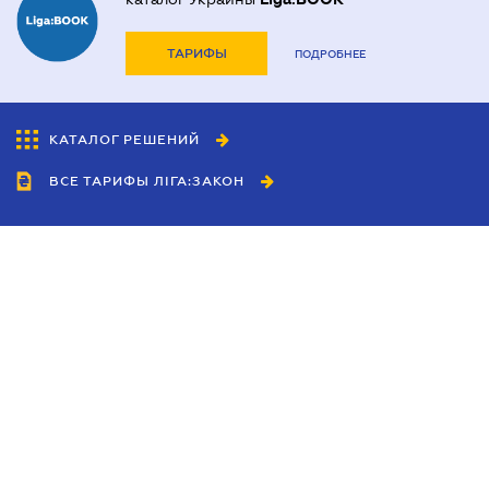
ТАРИФЫ
ПОДРОБНЕЕ
КАТАЛОГ РЕШЕНИЙ
ВСЕ ТАРИФЫ ЛІГА:ЗАКОН
Сотрудничество
Агенты
Дилеры
Политика
конфиденциальности
Условия использования
сайта
Реклама
Блог