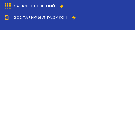
КАТАЛОГ РЕШЕНИЙ
ВСЕ ТАРИФЫ ЛІГА:ЗАКОН
Сотрудничество
Агенты
Дилеры
Политика
конфиденциальности
Условия использования
сайта
Реклама
Блог
Новости компании
Руководства
Каталоги компаний