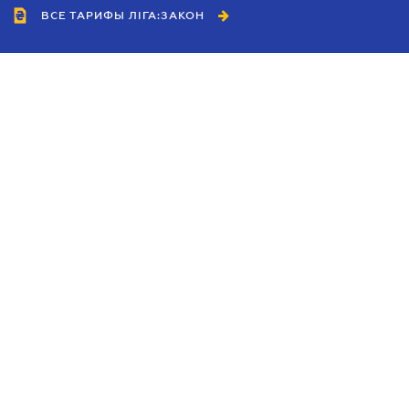
ВСЕ ТАРИФЫ ЛІГА:ЗАКОН
Сотрудничество
Агенты
Дилеры
Политика
конфиденциальности
Условия использования
сайта
Реклама
Блог
Новости компании
Руководства
Каталоги компаний
Темы в центре внимания