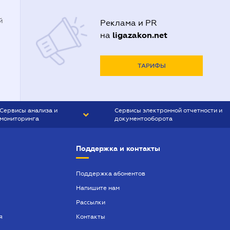
й
Реклама и PR
ligazakon.net
на
ТАРИФЫ
Сервисы анализа и
Сервисы электронной отчетности и
мониторинга
документооборота
CONTR AGENT
Liga:REPORT
Поддержка и контакты
SMS-МАЯК
VERDICTUM
Поддержка абонентов
Напишите нам
SEMANTRUM
Рассылки
SMS-МАЯК ИПОТЕКА
я
Контакты