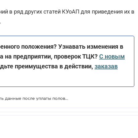
ний в ряд других статей КУоАП для приведения их в
.
оенного положения? Узнавать изменения в
та на предприятии, проверок ТЦК?
С новым
идьте преимущества в действии,
заказав
Военнообязанные смогут обновить данные после уплаты половины штрафа - проект прошел первое чтение