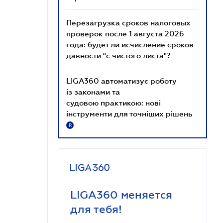
Перезагрузка сроков налоговых
проверок после 1 августа 2026
года: будет ли исчисление сроков
давности "с чистого листа"?
LIGA360 автоматизує роботу
із законами та
судовою практикою: нові
інструменти для точніших рішень
R
LIGA360 меняется
для тебя!