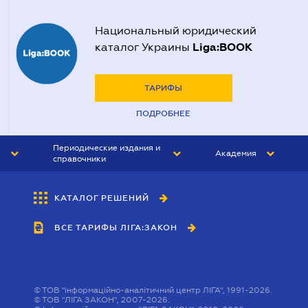
Национальный юридический
Liga:BOOK
каталог Украины
ТАРИФЫ
ПОДРОБНЕЕ
Периодические издания и
Академия
справочники
ЮРИСТ&ЗАКОН
АКАДЕМИЯ ЛІГА:ЗАКОН
КАТАЛОГ РЕШЕНИЙ
БУХГАЛТЕР&ЗАКОН
ВСЕ ТАРИФЫ ЛІГА:ЗАКОН
ВЕСТНИК МСФО
ИНТЕРБУХ
ЛИЧНЫЙ ЭКСПЕРТ
©
ТОВ "інформаційно-аналітичний центр ЛІГА", 1991-2026.
©
ТОВ "ЛІГА ЗАКОН", 2007-2026.