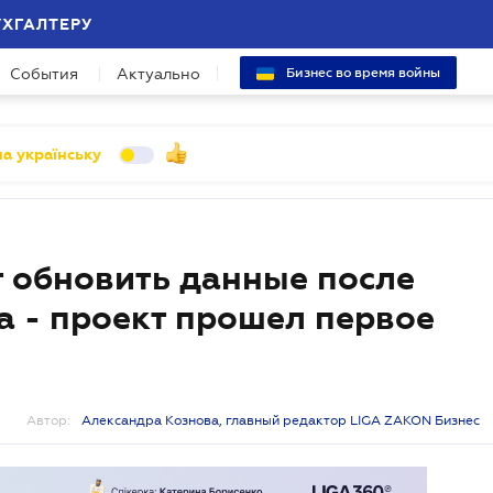
УХГАЛТЕРУ
События
Актуально
Бизнес во время войны
а українську
 обновить данные после
 - проект прошел первое
Автор:
Александра Кознова, главный редактор LIGA ZAKON Бизнес