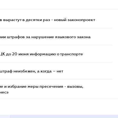
 вырастут в десятки раз - новый законопроект
нии штрафов за нарушение языкового закона
ТЦК до 20 июня информацию о транспорте
штраф неизбежен, а когда – нет
е и избрание меры пресечения - вызовы,
нес»