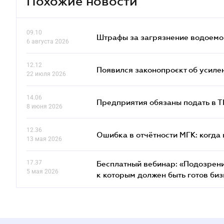
Похожие новости
09.10
Штрафы за загрязнение водоемов
6 августа 2026
12.12
Появился законопроєкт об усиле
22 июля 2026
14.06
Предприятия обязаны подать в 
8 июня 2026
12.36
Ошибка в отчётности МГК: когда 
13 мая 2026
17.37
Бесплатный вебинар: «Подозрени
5 мая 2026
к которым должен быть готов биз