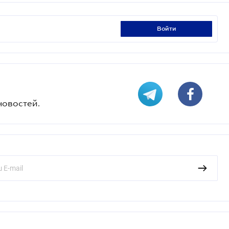
войти
новостей.