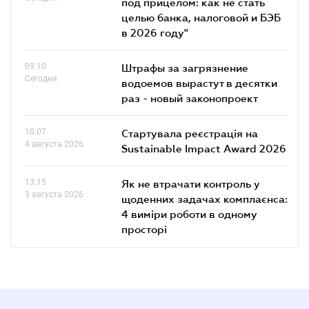
под прицелом: как не стать
целью банка, налоговой и БЭБ
в 2026 году"
09.10
Штрафы за загрязнение
Сегодня
водоемов вырастут в десятки
раз - новый законопроект
10.07
Стартувала реєстрація на
4 августа 2026
Sustainable Impact Award 2026
13.15
Як не втрачати контроль у
3 августа 2026
щоденних задачах комплаєнса:
4 виміри роботи в одному
просторі