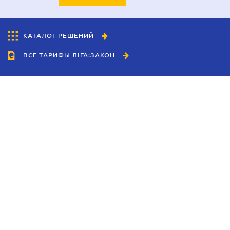
КАТАЛОГ РЕШЕНИЙ
ВСЕ ТАРИФЫ ЛІГА:ЗАКОН
Сотрудничество
Агенты
Дилеры
Политика
конфиденциальности
Условия использования
сайта
Реклама
Блог
Новости компании