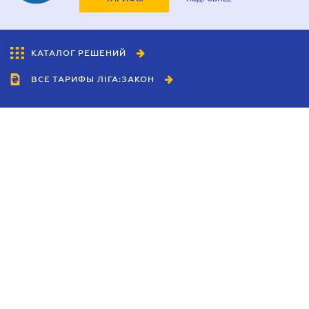
КАТАЛОГ РЕШЕНИЙ
ВСЕ ТАРИФЫ ЛІГА:ЗАКОН
Сотрудничество
Агенты
Дилеры
Политика
конфиденциальности
Условия использования
сайта
Реклама
Блог
Новости компании