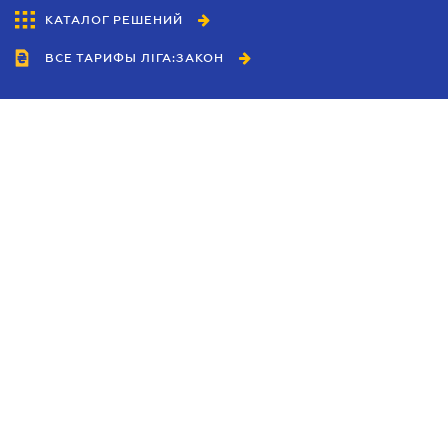
КАТАЛОГ РЕШЕНИЙ
ВСЕ ТАРИФЫ ЛІГА:ЗАКОН
Сотрудничество
Агенты
Дилеры
Политика
конфиденциальности
Условия использования
сайта
Реклама
Блог
Новости компании
Руководства
Каталоги компаний