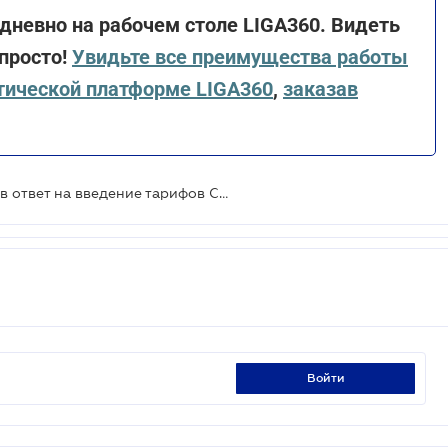
дневно на рабочем столе LIGA360. Видеть
 просто!
Увидьте все преимущества работы
тической платформе LIGA360
,
заказав
Еврокомиссия вводит контрмеры в ответ на введение тарифов США на импорт стали и алюминия из ЕС
войти