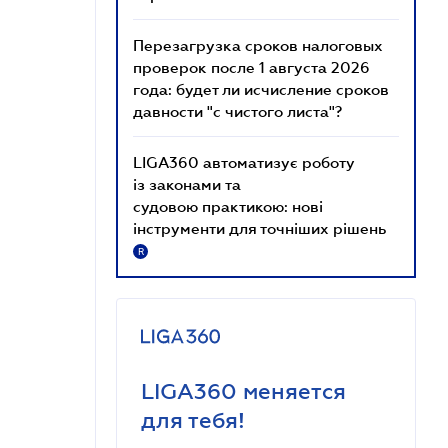
Перезагрузка сроков налоговых
проверок после 1 августа 2026
года: будет ли исчисление сроков
давности "с чистого листа"?
LIGA360 автоматизує роботу
із законами та
судовою практикою: нові
інструменти для точніших рішень
R
LIGA360 меняется
для тебя!