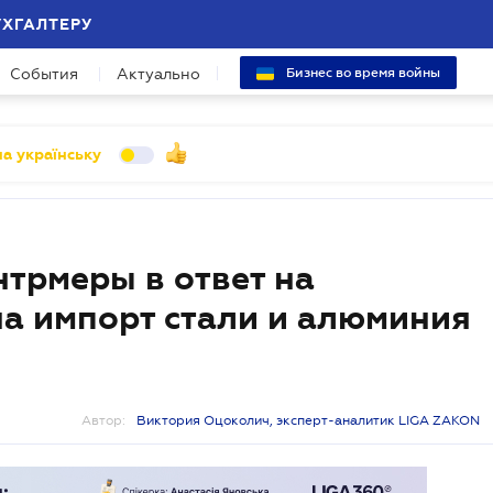
УХГАЛТЕРУ
События
Актуально
Бизнес во время войны
а українську
трмеры в ответ на
а импорт стали и алюминия
Автор:
Виктория Оцоколич, эксперт-аналитик LIGA ZAKON