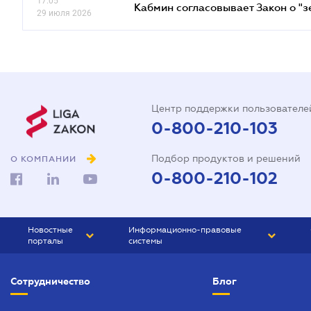
17.05
Кабмин согласовывает Закон о "з
29 июля 2026
Центр поддержки пользователе
0-800-210-103
Подбор продуктов и решений
О КОМПАНИИ
0-800-210-102
Новостные
Информационно-правовые
порталы
системы
ЮРЛИГА
Право Украины
Сотрудничество
Блог
БИЗНЕС
ГРАНД
БУХГАЛТЕР.ua
ПРАЙМ