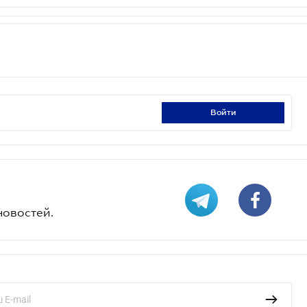
войти
новостей.