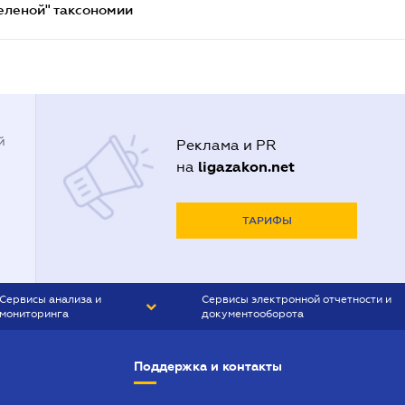
еленой" таксономии
й
Реклама и PR
ligazakon.net
на
ТАРИФЫ
Сервисы анализа и
Сервисы электронной отчетности и
мониторинга
документооборота
CONTR AGENT
Liga:REPORT
Поддержка и контакты
SMS-МАЯК
VERDICTUM