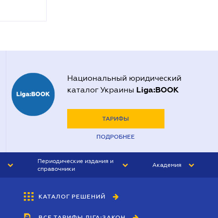
Национальный юридический
Liga:BOOK
каталог Украины
ТАРИФЫ
ПОДРОБНЕЕ
Периодические издания и
Академия
справочники
ЮРИСТ&ЗАКОН
АКАДЕМИЯ ЛІГА:ЗАКОН
КАТАЛОГ РЕШЕНИЙ
БУХГАЛТЕР&ЗАКОН
ВСЕ ТАРИФЫ ЛІГА:ЗАКОН
ВЕСТНИК МСФО