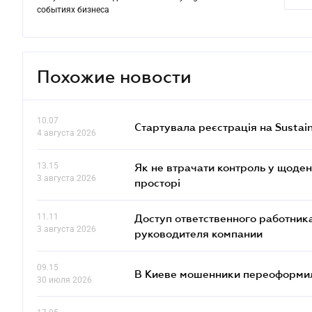
событиях бизнеса
Похожие новости
10.07
Стартувала реєстрація на Sustai
4 августа 2026
13.15
Як не втрачати контроль у щоден
3 августа 2026
просторі
11.11
Доступ ответственного работника
3 августа 2026
руководителя компании
09.15
В Киеве мошенники переоформил
30 июля 2026