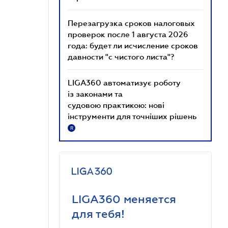
Перезагрузка сроков налоговых
проверок после 1 августа 2026
года: будет ли исчисление сроков
давности "с чистого листа"?
LIGA360 автоматизує роботу
із законами та
судовою практикою: нові
інструменти для точніших рішень
R
LIGA360 меняется
для тебя!