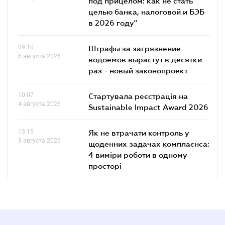
под прицелом: как не стать
целью банка, налоговой и БЭБ
в 2026 году"
09.10
Штрафы за загрязнение
6 августа 2026
водоемов вырастут в десятки
раз - новый законопроект
10.07
Стартувала реєстрація на
4 августа 2026
Sustainable Impact Award 2026
13.15
Як не втрачати контроль у
3 августа 2026
щоденних задачах комплаєнса:
4 виміри роботи в одному
просторі