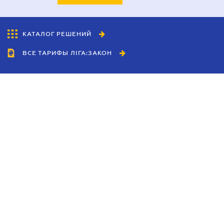
КАТАЛОГ РЕШЕНИЙ
ВСЕ ТАРИФЫ ЛІГА:ЗАКОН
Сотрудничество
Агенты
Дилеры
Политика
конфиденциальности
Условия использования
сайта
Реклама
Блог
Новости компании