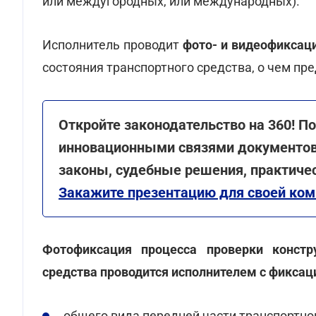
или междугородных, или международных).
Исполнитель проводит
фото- и видеофиксац
состояния транспортного средства, о чем пр
Откройте законодательство на 360! П
инновационными связями документов
законы, судебные решения, практиче
Закажите презентацию для своей ко
Фотофиксация процесса проверки констру
средства проводится исполнителем с фиксац
общего вида передней части транспортно