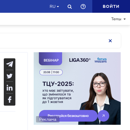
ВОЙТИ
RU
Темы
Реклама