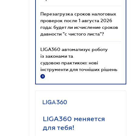
Перезагрузка сроков налоговых
проверок после 1 августа 2026
года: будет ли исчисление сроков
давности "с чистого листа"?
LIGA360 автоматизує роботу
із законами та
судовою практикою: нові
інструменти для точніших рішень
R
LIGA360 меняется
для тебя!