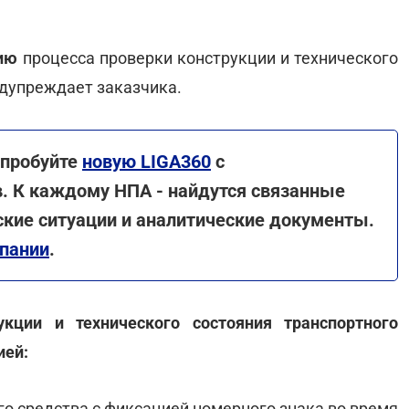
ию
процесса проверки конструкции и технического
едупреждает заказчика.
опробуйте
новую LIGA360
с
. К каждому НПА - найдутся связанные
ские ситуации и аналитические документы.
мпании
.
кции и технического состояния транспортного
ией:
го средства с фиксацией номерного знака во время