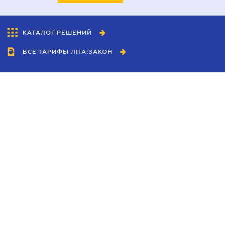
КАТАЛОГ РЕШЕНИЙ
ВСЕ ТАРИФЫ ЛІГА:ЗАКОН
Сотрудничество
Агенты
Дилеры
Политика
конфиденциальности
Условия использования
сайта
Реклама
Блог
Новости компании