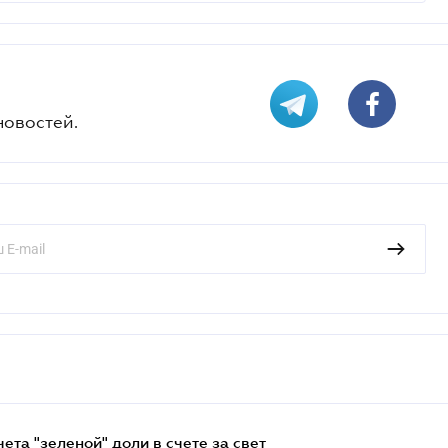
новостей.
та "зеленой" доли в счете за свет