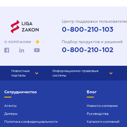
Центр поддержки пользователе
0-800-210-103
Подбор продуктов и решений
О КОМПАНИИ
0-800-210-102
Новостные
Информационно-правовые
порталы
системы
ЮРЛИГА
Право Украины
Сотрудничество
Блог
БИЗНЕС
ГРАНД
БУХГАЛТЕР.ua
ПРАЙМ
Агенты
Новости компании
Дилеры
Руководства
БУХГАЛТЕР ПРОФ
Политика конфиденциальности
Каталоги компаний
ЮРИСТ ПРОФ