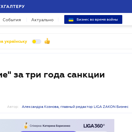
УХГАЛТЕРУ
События
Актуально
Бизнес во время войны
а українську
ие" за три года санкции
Автор:
Александра Кознова, главный редактор LIGA ZAKON Бизнес