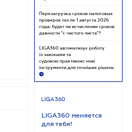
Перезагрузка сроков налоговых
проверок после 1 августа 2026
года: будет ли исчисление сроков
давности "с чистого листа"?
LIGA360 автоматизує роботу
із законами та
судовою практикою: нові
інструменти для точніших рішень
R
LIGA360 меняется
для тебя!