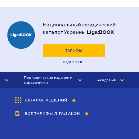
Национальный юридический
Liga:BOOK
каталог Украины
ТАРИФЫ
ПОДРОБНЕЕ
Периодические издания и
Академия
справочники
ЮРИСТ&ЗАКОН
АКАДЕМИЯ ЛІГА:ЗАКОН
КАТАЛОГ РЕШЕНИЙ
БУХГАЛТЕР&ЗАКОН
ВСЕ ТАРИФЫ ЛІГА:ЗАКОН
ВЕСТНИК МСФО
ИНТЕРБУХ
ЛИЧНЫЙ ЭКСПЕРТ