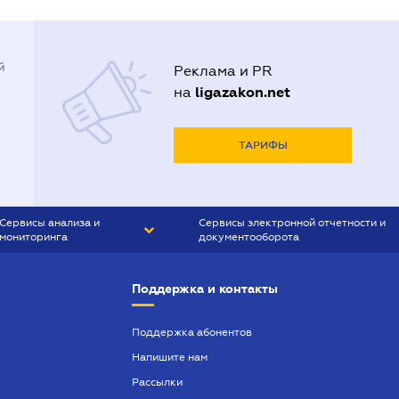
й
Реклама и PR
ligazakon.net
на
ТАРИФЫ
Сервисы анализа и
Сервисы электронной отчетности и
мониторинга
документооборота
CONTR AGENT
Liga:REPORT
Поддержка и контакты
SMS-МАЯК
VERDICTUM
Поддержка абонентов
Напишите нам
SEMANTRUM
Рассылки
SMS-МАЯК ИПОТЕКА