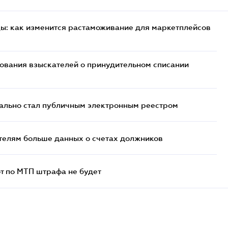
цы: как изменится растаможивание для маркетплейсов
бования взыскателей о принудительном списании
ально стал публичным электронным реестром
телям больше данных о счетах должников
т по МТП штрафа не будет