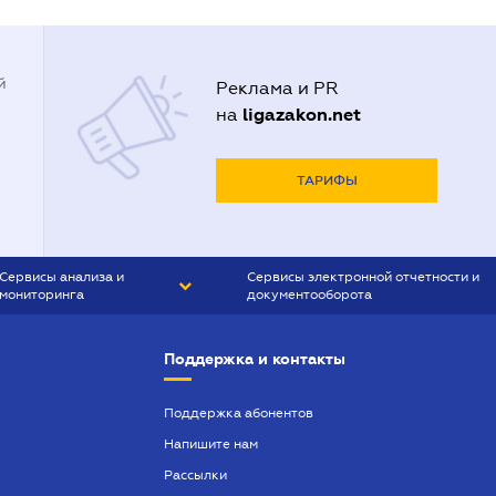
й
Реклама и PR
ligazakon.net
на
ТАРИФЫ
Сервисы анализа и
Сервисы электронной отчетности и
мониторинга
документооборота
CONTR AGENT
Liga:REPORT
Поддержка и контакты
SMS-МАЯК
VERDICTUM
Поддержка абонентов
Напишите нам
SEMANTRUM
Рассылки
SMS-МАЯК ИПОТЕКА