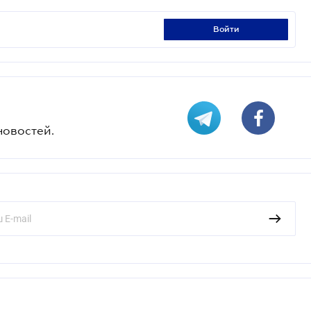
войти
новостей.