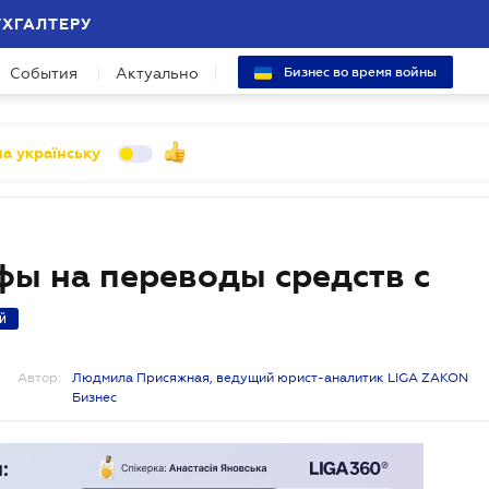
УХГАЛТЕРУ
События
Актуально
Бизнес во время войны
а українську
фы на переводы средств с
й
Автор:
Людмила Присяжная, ведущий юрист-аналитик LIGA ZAKON
Бизнес