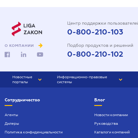
Центр поддержки пользователе
0-800-210-103
Подбор продуктов и решений
О КОМПАНИИ
0-800-210-102
Новостные
Информационно-правовые
порталы
системы
ЮРЛИГА
Право Украины
Сотрудничество
Блог
БИЗНЕС
ГРАНД
БУХГАЛТЕР.ua
ПРАЙМ
Агенты
Новости компании
Дилеры
Руководства
БУХГАЛТЕР ПРОФ
Политика конфиденциальности
Каталоги компаний
ЮРИСТ ПРОФ