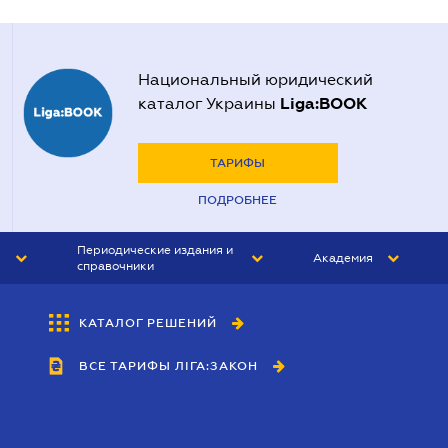
Национальный юридический
Liga:BOOK
каталог Украины
ТАРИФЫ
ПОДРОБНЕЕ
Периодические издания и
Академия
справочники
ЮРИСТ&ЗАКОН
АКАДЕМИЯ ЛІГА:ЗАКОН
КАТАЛОГ РЕШЕНИЙ
БУХГАЛТЕР&ЗАКОН
ВСЕ ТАРИФЫ ЛІГА:ЗАКОН
ВЕСТНИК МСФО
ИНТЕРБУХ
ЛИЧНЫЙ ЭКСПЕРТ