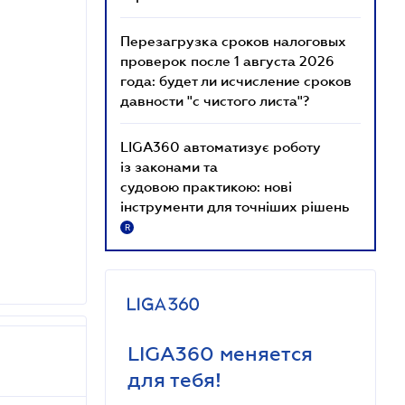
Перезагрузка сроков налоговых
проверок после 1 августа 2026
года: будет ли исчисление сроков
давности "с чистого листа"?
LIGA360 автоматизує роботу
із законами та
судовою практикою: нові
інструменти для точніших рішень
R
LIGA360 меняется
для тебя!