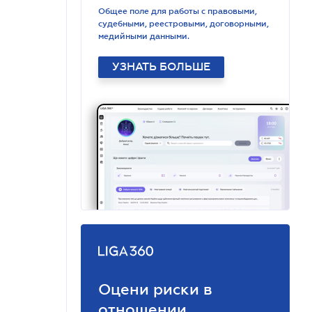
Общее поле для работы с правовыми,
судебными, реестровыми, договорными,
медийными данными.
УЗНАТЬ БОЛЬШЕ
Оцени риски в
отношении