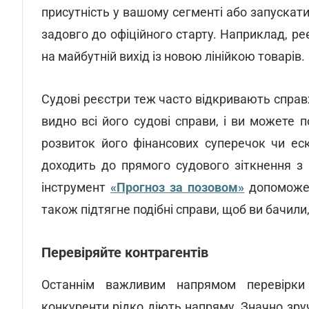
присутність у вашому сегменті або запускат
задовго до офіційного старту. Наприклад, р
на майбутній вихід із новою лінійкою товарів.
Судові реєстри теж часто відкривають справ
видно всі його судові справи, і ви можете 
розвиток його фінансових суперечок чи ес
доходить до прямого судового зіткнення з
інструмент
«Прогноз за позовом»
допоможе 
також підтягне подібні справи, щоб ви бачили
Перевіряйте контрагентів
Останнім важливим напрямом перевірки
конкуренти рідко діють напряму. Значно зру