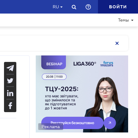
ВОЙТИ
RU
Темы
Реклама