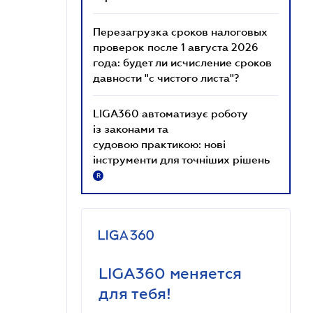
Перезагрузка сроков налоговых
проверок после 1 августа 2026
года: будет ли исчисление сроков
давности "с чистого листа"?
LIGA360 автоматизує роботу
із законами та
судовою практикою: нові
інструменти для точніших рішень
R
LIGA360 меняется
для тебя!