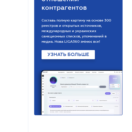
контрагентов
Составь полную картину на основе 300
реестров и открытых источников,
международных и украинских
санкционных списков, упоминаний в
медиа. Нова LIGA360 змінює все!
УЗНАТЬ БОЛЬШЕ