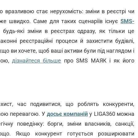
о вразливою стає нерухомість: зміни в реєстрі чи
же швидко. Саме для таких сценаріїв існує
SMS-
 будь-які зміни в реєстрах одразу, як тільки це
аконні реєстраційні процеси й захистити будівлі,
кщо ви хочете, щоб ваші активи були під наглядом і
ною,
дізнайтеся більше
про SMS МАЯК і як його
хист, час подивитися, що роблять конкуренти,
вою перевагою. У
досьє компаній
у LIGA360 можна
чну поведінку: борги, зміни власників, санкції,
 тощо. Якщо конкурент готується розширювати