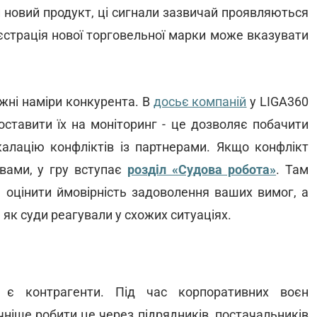
и новий продукт, ці сигнали зазвичай проявляються
еєстрація нової торговельної марки може вказувати
жні наміри конкурента. В
досьє компаній
у LIGA360
поставити їх на моніторинг - це дозволяє побачити
калацію конфліктів із партнерами. Якщо конфлікт
 вами, у гру вступає
розділ «Судова робота»
. Там
оцінити ймовірність задоволення ваших вимог, а
, як суди реагували у схожих ситуаціях.
 є контрагенти. Під час корпоративних воєн
чніше робити це через підрядників, постачальників