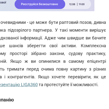
 очевидними - це може бути раптовий позов, дивна
нка підозрілого партнера. У такі моменти вирішує
рядкованої інформації. Адже чим швидше ви бачите
ше шансів зберегти свої активи. Комплексна
у просторі зібрано закони, судову практику,
паній. Якщо ж ви опинилися в самому епіцентрі
сть тримати перед очима повну картину з різних
ів і контрагентів. Якщо хочете перевірити, як це
езентацію LIGA360
та протестуйте її можливості.
мпанію