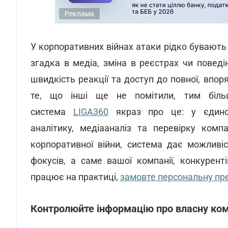
Реклама
У корпоративних війнах атаки рідко бувають
згадка в медіа, зміна в реєстрах чи поведі
швидкість реакції та доступ до повної, впо
те, що інші ще не помітили, тим біль
система
LIGA360
якраз про це: у єдином
аналітику, медіааналіз та перевірку ком
корпоративної війни, система дає можливі
фокусів, а саме вашої компанії, конкурент
працює на практиці,
замовте персональну пр
Контролюйте інформацію про власну ко