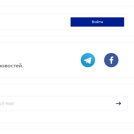
войти
новостей.