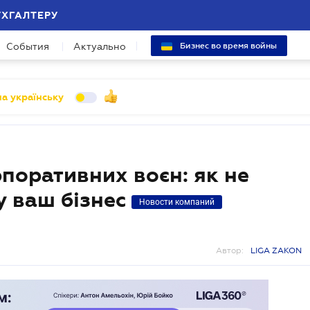
УХГАЛТЕРУ
События
Актуально
Бизнес во время войны
а українську
рпоративних воєн: як не
у ваш бізнес
Новости компаний
Автор:
LIGA ZAKON