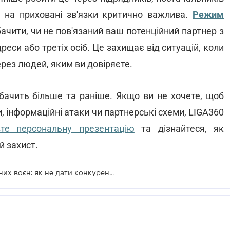
в на приховані зв'язки критично важлива.
Режим
ачити, чи не пов'язаний ваш потенційний партнер з
еси або третіх осіб. Це захищає від ситуацій, коли
ерез людей, яким ви довіряєте.
 бачить більше та раніше. Якщо ви не хочете, щоб
, інформаційні атаки чи партнерські схеми, LIGA360
те персональну презентацію
та дізнайтеся, як
й захист.
Захист активів у часи корпоративних воєн: як не дати конкурентам зайти у ваш бізнес