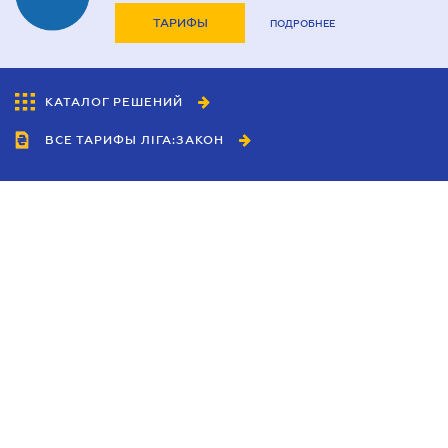
ТАРИФЫ
ПОДРОБНЕЕ
КАТАЛОГ РЕШЕНИЙ
ВСЕ ТАРИФЫ ЛІГА:ЗАКОН
Сотрудничество
Агенты
Дилеры
Политика
конфиденциальности
Условия использования
сайта
Реклама
Блог