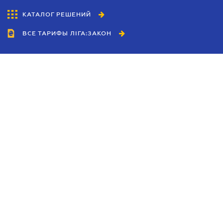
КАТАЛОГ РЕШЕНИЙ
ВСЕ ТАРИФЫ ЛІГА:ЗАКОН
Сотрудничество
Агенты
Дилеры
Политика
конфиденциальности
Условия использования
сайта
Реклама
Блог
Новости компании
Руководства
Каталоги компаний