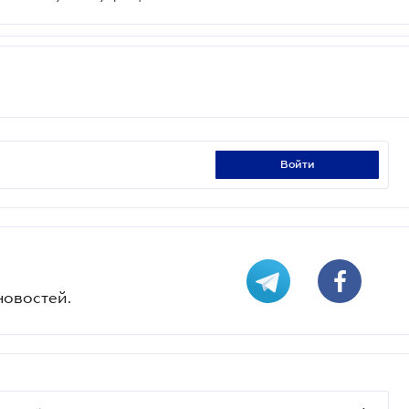
войти
новостей.