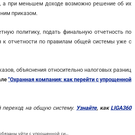
, а при меньшем доходе возможно решение об их
нним приказом.
тную политику, подать финальную отчетность по
ся к отчетности по правилам общей системы уже с
казов, объяснения относительно налоговых разниц
але
"Охранная компания: как перейти с упрощенной
й переход на общую систему.
Узнайте
, как
LIGA360
Охранные компании с 2026 года обязаны уйти с упрощенной системы налогообложения: как перейти на общую