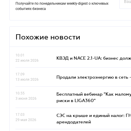
Получайте по понедельникам weekly-digest о ключевых
событиях бизнеса
Похожие новости
10.01
КВЭД и NACE 2.1-UA: бизнес дол
22 июля 2026
17.09
Продали электроэнергию в сеть 
13 июля 2026
10.55
Бесплатный вебинар "Как малому
3 июня 2026
риски в LIGA360"
17.03
СЭС на крыше и единый налог: Г
29 мая 2026
арендодателей