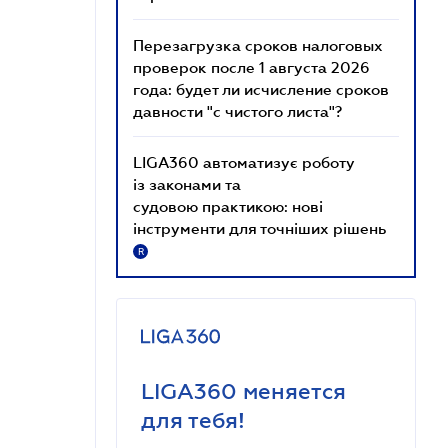
Перезагрузка сроков налоговых
проверок после 1 августа 2026
года: будет ли исчисление сроков
давности "с чистого листа"?
LIGA360 автоматизує роботу
із законами та
судовою практикою: нові
інструменти для точніших рішень
R
LIGA360 меняется
для тебя!