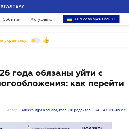
УХГАЛТЕРУ
События
Актуально
Бизнес во время войны
а українську
26 года обязаны уйти с
огообложения: как перейти
Автор:
Александра Кознова, главный редактор LIGA ZAKON Бизнес