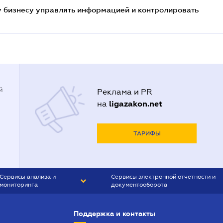
 бизнесу управлять информацией и контролировать
й
Реклама и PR
ligazakon.net
на
ТАРИФЫ
Сервисы анализа и
Сервисы электронной отчетности и
мониторинга
документооборота
CONTR AGENT
Liga:REPORT
Поддержка и контакты
SMS-МАЯК