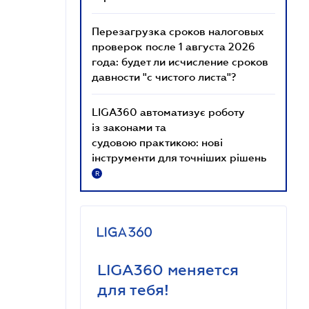
Перезагрузка сроков налоговых
проверок после 1 августа 2026
года: будет ли исчисление сроков
давности "с чистого листа"?
LIGA360 автоматизує роботу
із законами та
судовою практикою: нові
інструменти для точніших рішень
R
LIGA360 меняется
для тебя!