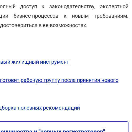
лный доступ к законодательству, экспертной
ции бизнес-процессов к новым требованиям.
удостовериться в ее возможностях.
новый жилищный инструмент
готовит рабочую группу после принятия нового
одборка полезных рекомендаций
енничества и "черных регистраторов"
.