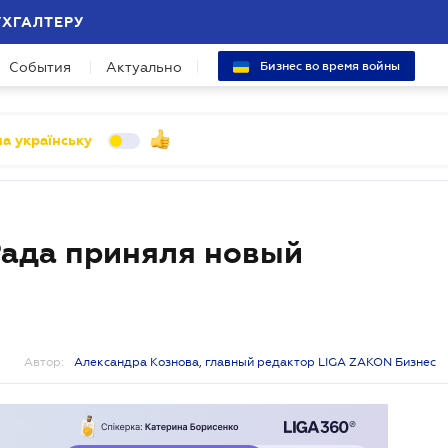
УХГАЛТЕРУ
События
Актуально
Бизнес во время войны
а українську
Рада приняля новый
Автор:
Александра Кознова, главный редактор LIGA ZAKON Бизнес