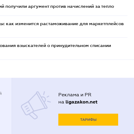
 получили аргумент против начислений за тепло
цы: как изменится растаможивание для маркетплейсов
бования взыскателей о принудительном списании
й
Реклама и PR
ligazakon.net
на
ТАРИФЫ