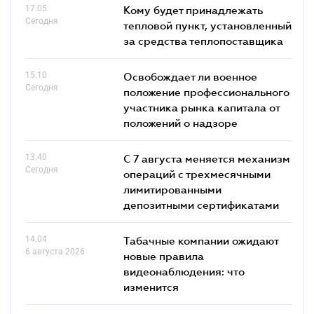
17.05
Кому будет принадлежать
Сегодня
тепловой пункт, установленный
за средства теплопоставщика
15.10
Освобождает ли военное
Сегодня
положение профессионального
участника рынка капитала от
положений о надзоре
13.40
С 7 августа меняется механизм
Сегодня
операций с трехмесячными
лимитированными
депозитными сертификатами
14.04
Табачные компании ожидают
6 августа 2026
новые правила
видеонаблюдения: что
изменится