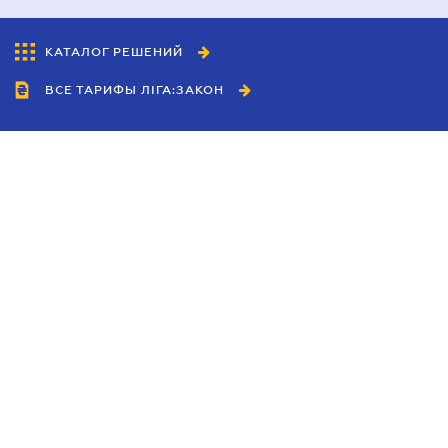
КАТАЛОГ РЕШЕНИЙ
ВСЕ ТАРИФЫ ЛІГА:ЗАКОН
Сотрудничество
Агенты
Дилеры
Политика
конфиденциальности
Условия использования
сайта
Реклама
Блог
Новости компании
Руководства