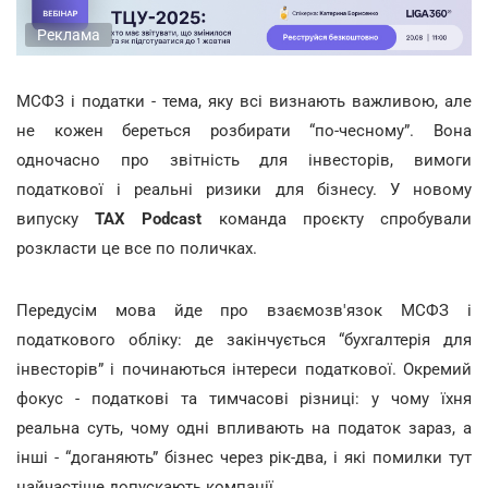
Реклама
МСФЗ і податки - тема, яку всі визнають важливою, але
не кожен береться розбирати “по-чесному”. Вона
одночасно про звітність для інвесторів, вимоги
податкової і реальні ризики для бізнесу. У новому
випуску
TAX Podcast
команда проєкту спробували
розкласти це все по поличках.
Передусім мова йде про взаємозв'язок МСФЗ і
податкового обліку: де закінчується “бухгалтерія для
інвесторів” і починаються інтереси податкової. Окремий
фокус - податкові та тимчасові різниці: у чому їхня
реальна суть, чому одні впливають на податок зараз, а
інші - “доганяють” бізнес через рік-два, і які помилки тут
найчастіше допускають компанії.