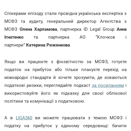
Спікерами епізоду стали провідна українська експертка з
МСФЗ та аудиту, генеральний директор Агентства з
МСФЗ
Олена Харламова
, партнерка ID Legal Group
Анна
Ігнатенко
та партнерка АО “Клочков і
партнери”
Катерина Риженкова
.
Якщо ви працюєте з фінзвітністю за МСФЗ, готуєте
податок на прибуток або тільки плануєте перехід на
міжнародні стандарти й хочете зрозуміти, де ховаються
податкові ризики, переглядайте подкаст
за посиланням
і
використовуйте його як підказку для своєї облікової
політики та комунікації з податковою.
А в
LIGA360
ви можете працювати з темою МСФЗ і
податку на прибуток у єдиному середовищі: бачити