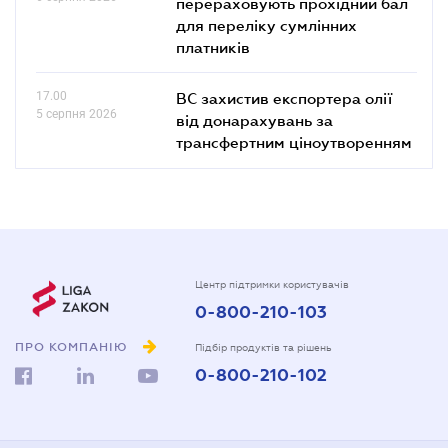
перераховують прохідний бал
для переліку сумлінних
платників
17.00
ВС захистив експортера олії
5 серпня 2026
від донарахувань за
трансфертним ціноутворенням
Центр підтримки користувачів
0-800-210-103
ПРО КОМПАНІЮ
Підбір продуктів та рішень
0-800-210-102