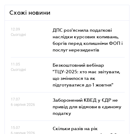
Схожі новини
12.09
ДПС роз'яснила податкові
Сьогодні
наслідки курсових коливань,
боргів перед колишніми ФОП і
послуг нерезидентів
11.05
Безкоштовний вебінар
Сьогодні
"ТЦУ-2025: хто має звітувати,
що змінилося та як
підготуватися до 1 жовтня"
17.07
Заборонений КВЕД у ЄДР не
6 серпня 2026
привід для відмови в єдиному
податку
15.07
Скільки разів на рік
6 серпня 2026