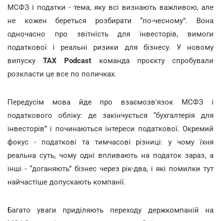
МСФЗ і податки - тема, яку всі визнають важливою, але
не кожен береться розбирати “по-чесному”. Вона
одночасно про звітність для інвесторів, вимоги
податкової і реальні ризики для бізнесу. У новому
випуску
TAX Podcast
команда проєкту спробували
розкласти це все по поличках.
Передусім мова йде про взаємозв'язок МСФЗ і
податкового обліку: де закінчується “бухгалтерія для
інвесторів” і починаються інтереси податкової. Окремий
фокус - податкові та тимчасові різниці: у чому їхня
реальна суть, чому одні впливають на податок зараз, а
інші - “доганяють” бізнес через рік-два, і які помилки тут
найчастіше допускають компанії.
Багато уваги приділяють переходу держкомпаній на