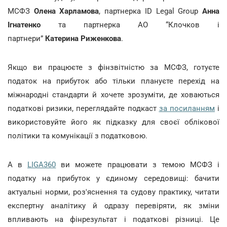
МСФЗ
Олена Харламова
, партнерка ID Legal Group
Анна
Ігнатенко
та партнерка АО “Клочков і
партнери”
Катерина Риженкова
.
Якщо ви працюєте з фінзвітністю за МСФЗ, готуєте
податок на прибуток або тільки плануєте перехід на
міжнародні стандарти й хочете зрозуміти, де ховаються
податкові ризики, переглядайте подкаст
за посиланням
і
використовуйте його як підказку для своєї облікової
політики та комунікації з податковою.
А в
LIGA360
ви можете працювати з темою МСФЗ і
податку на прибуток у єдиному середовищі: бачити
актуальні норми, роз'яснення та судову практику, читати
експертну аналітику й одразу перевіряти, як зміни
впливають на фінрезультат і податкові різниці. Це