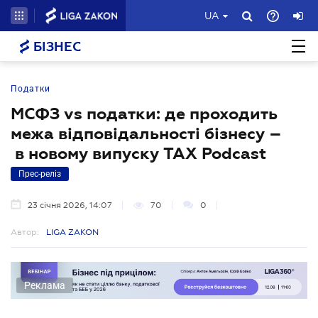
UA
БІЗНЕС
Податки
МСФЗ vs податки: де проходить
межа відповідальності бізнесу –
в новому випуску TAX Podcast
Прес-реліз
23 січня 2026, 14:07
70
0
Автор:
LIGA ZAKON
Реклама