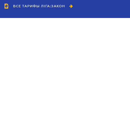
ВСЕ ТАРИФЫ ЛІГА:ЗАКОН
Сотрудничество
Агенты
Дилеры
Политика
конфиденциальности
Условия использования
сайта
Реклама
Блог
Новости компании
Руководства
Каталоги компаний
Темы в центре внимания