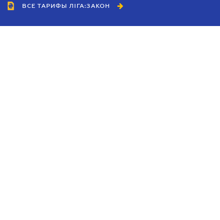
ВСЕ ТАРИФЫ ЛІГА:ЗАКОН
Сотрудничество
Агенты
Дилеры
Политика
конфиденциальности
Условия использования
сайта
Реклама
Блог
Новости компании
Руководства
Каталоги компаний
Темы в центре внимания