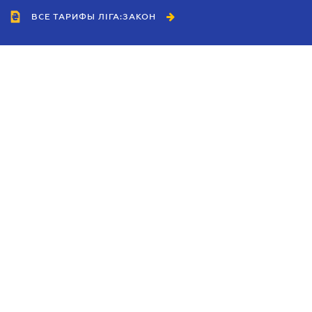
ВСЕ ТАРИФЫ ЛІГА:ЗАКОН
Сотрудничество
Агенты
Дилеры
Политика
конфиденциальности
Условия использования
сайта
Реклама
Блог
Новости компании
Руководства
Каталоги компаний
Темы в центре внимания