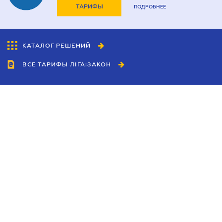
ТАРИФЫ
ПОДРОБНЕЕ
КАТАЛОГ РЕШЕНИЙ
ВСЕ ТАРИФЫ ЛІГА:ЗАКОН
Сотрудничество
Агенты
Дилеры
Политика
конфиденциальности
Условия использования
сайта
Реклама
Блог