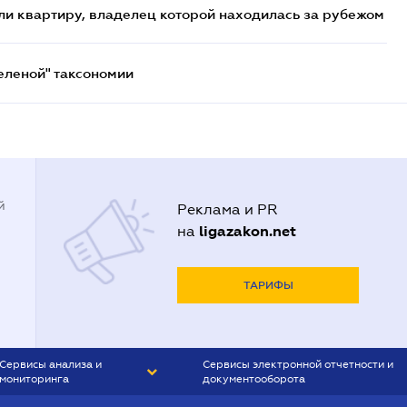
и квартиру, владелец которой находилась за рубежом
еленой" таксономии
й
Реклама и PR
ligazakon.net
на
ТАРИФЫ
Сервисы анализа и
Сервисы электронной отчетности и
мониторинга
документооборота
CONTR AGENT
Liga:REPORT