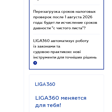
Перезагрузка сроков налоговых
проверок после 1 августа 2026
года: будет ли исчисление сроков
давности "с чистого листа"?
LIGA360 автоматизує роботу
із законами та
судовою практикою: нові
інструменти для точніших рішень
R
LIGA360 меняется
для тебя!