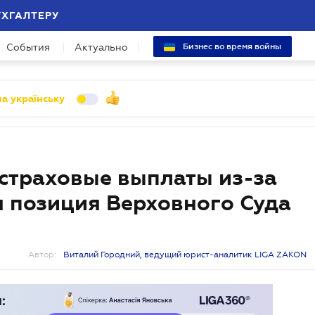
УХГАЛТЕРУ
События
Актуально
Бизнес во время войны
а українську
 страховые выплаты из-за
я позиция Верховного Суда
Автор:
Виталий Городний, ведущий юрист-аналитик LIGA ZAKON