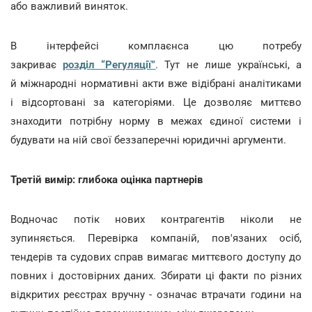
або важливий виняток.
В інтерфейсі комплаєнса цю потребу
закриває
розділ “Регуляції”
. Тут не лише українські, а
й міжнародні нормативні акти вже відібрані аналітиками
і відсортовані за категоріями. Це дозволяє миттєво
знаходити потрібну норму в межах єдиної системи і
будувати на ній свої беззаперечні юридичні аргументи.
Третій вимір: глибока оцінка партнерів
Водночас потік нових контрагентів ніколи не
зупиняється. Перевірка компаній, пов'язаних осіб,
тендерів та судових справ вимагає миттєвого доступу до
повних і достовірних даних. Збирати ці факти по різних
відкритих реєстрах вручну - означає втрачати години на