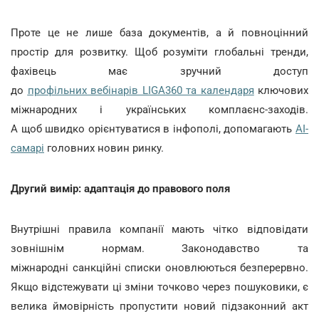
Проте це не лише база документів, а й повноцінний
простір для розвитку. Щоб розуміти глобальні тренди,
фахівець має зручний доступ
до
профільних вебінарів LIGA360 та календаря
ключових
міжнародних і українських комплаєнс-заходів.
А щоб швидко орієнтуватися в інфополі, допомагають
АІ-
самарі
головних новин ринку.
Другий вимір: адаптація до правового поля
Внутрішні правила компанії мають чітко відповідати
зовнішнім нормам. Законодавство та
міжнародні санкційні списки оновлюються безперервно.
Якщо відстежувати ці зміни точково через пошуковики, є
велика ймовірність пропустити новий підзаконний акт