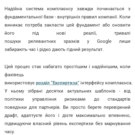
Надійна система комплаєнсу завжди починається з
фундаментальної бази - внутрішніх правил компанії. Коли
виникає потреба закласти цей фундамент або оновити
його під нові реалії, тривалі
пошуки релевантних зразків у Google лише
забирають час і рідко дають гідний результат.
Цей процес стає набагато простішим і надійнішим, коли
фахівець
використовує
розділ “Експертиза”
інтерфейсу комплаєнса.
У ньому зібрані десятки актуальних шаблонів - від
політики управління ризиками до стандартів
поведінки для партнерів. Ви просто берете перевірений
драфт, адаптуєте його і дієте максимально впевнено,
підвищуючи власний рівень експертизи без марнування
часу.