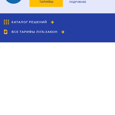
ТАРИФЫ
ПОДРОБНЕЕ
КАТАЛОГ РЕШЕНИЙ
ВСЕ ТАРИФЫ ЛІГА:ЗАКОН
Сотрудничество
Агенты
Дилеры
Политика
конфиденциальности
Условия использования
сайта
Реклама
Блог
Новости компании