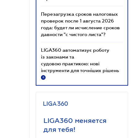
Перезагрузка сроков налоговых
проверок после 1 августа 2026
года: будет ли исчисление сроков
давности "с чистого листа"?
LIGA360 автоматизує роботу
із законами та
судовою практикою: нові
інструменти для точніших рішень
R
LIGA360 меняется
для тебя!