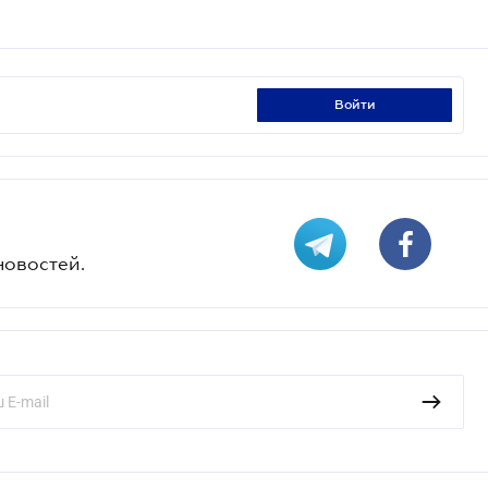
войти
новостей.