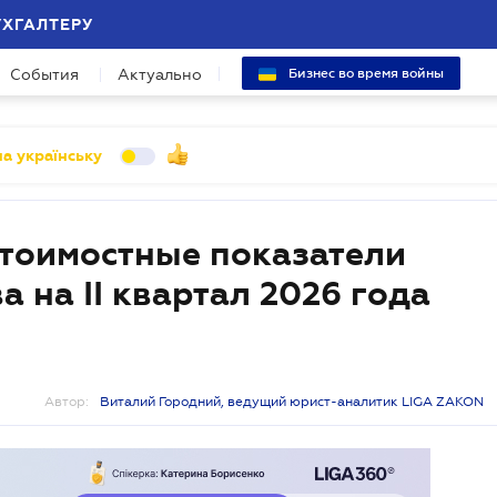
УХГАЛТЕРУ
События
Актуально
Бизнес во время войны
а українську
тоимостные показатели
 на II квартал 2026 года
Автор:
Виталий Городний, ведущий юрист-аналитик LIGA ZAKON