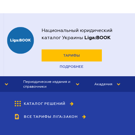
Национальный юридический
Liga:BOOK
каталог Украины
ТАРИФЫ
ПОДРОБНЕЕ
Периодические издания и
Академия
справочники
ЮРИСТ&ЗАКОН
АКАДЕМИЯ ЛІГА:ЗАКОН
КАТАЛОГ РЕШЕНИЙ
БУХГАЛТЕР&ЗАКОН
ВСЕ ТАРИФЫ ЛІГА:ЗАКОН
ВЕСТНИК МСФО
ИНТЕРБУХ