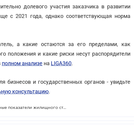
ительно долевого участия заказчика в развитии
ще с 2021 года, однако соответствующая норма
тель, а какие остаются за его пределами, как
ого положения и какие риски несут распорядители
в
полном анализе
на
LIGA360
.
я бизнесов и государственных органов - увидьте
ьную консультацию
.
Минразвития обновило стоимостные показатели жилищного строительства на II квартал 2026 года