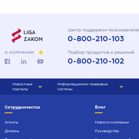
Центр поддержки пользователе
0-800-210-103
Подбор продуктов и решений
О КОМПАНИИ
0-800-210-102
Новостные
Информационно-правовые
порталы
системы
ЮРЛИГА
Право Украины
Сотрудничество
Блог
БИЗНЕС
ГРАНД
БУХГАЛТЕР.ua
ПРАЙМ
Агенты
Новости компании
Дилеры
Руководства
БУХГАЛТЕР ПРОФ