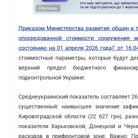
Реклама
Приказом Министерства развития общин и т
опосредованной стоимости сооружения 
состоянию на 01 апреля 2026 года)" от 16.0
стоимостные параметры, которые будут дей
верхний предел бюджетного финанси
подконтрольной Украине.
Среднеукраинский показатель составляет 26 
существенный: наивысшее значение зафик
Кировоградской области (22 627 грн), р
показатели Харьковской, Донецкой и Черн
расходов в прифронтовой зоне. Важно: П