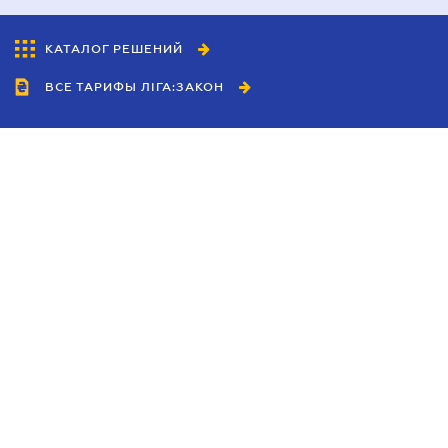
КАТАЛОГ РЕШЕНИЙ
ВСЕ ТАРИФЫ ЛІГА:ЗАКОН
Сотрудничество
Агенты
Дилеры
Политика
конфиденциальности
Условия использования
сайта
Реклама
Блог
Новости компании
Руководства