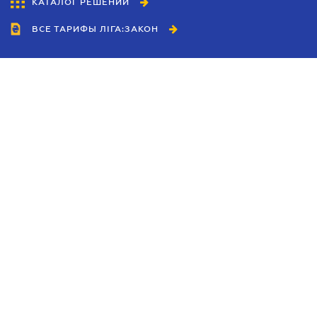
КАТАЛОГ РЕШЕНИЙ
ВСЕ ТАРИФЫ ЛІГА:ЗАКОН
Сотрудничество
Агенты
Дилеры
Политика
конфиденциальности
Условия использования
сайта
Реклама
Блог
Новости компании
Руководства
Каталоги компаний
Темы в центре внимания