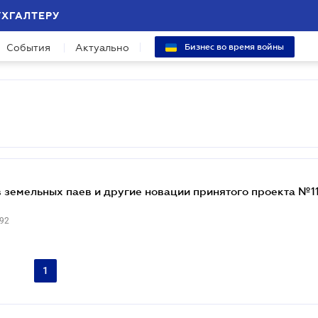
УХГАЛТЕРУ
События
Актуально
Бизнес во время войны
 земельных паев и другие новации принятого проекта №1
92
1