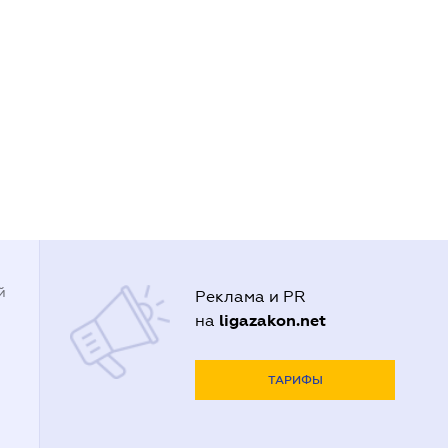
й
Реклама и PR
ligazakon.net
на
ТАРИФЫ